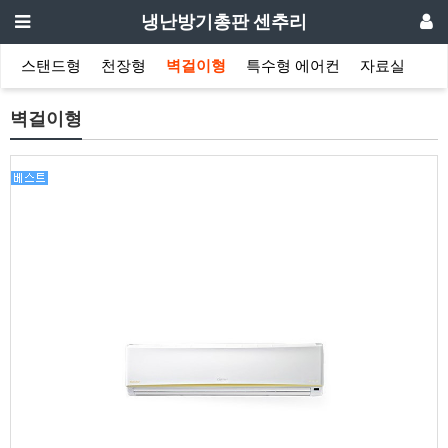
냉난방기총판 센추리
스탠드형
천장형
벽걸이형
특수형 에어컨
자료실
벽걸이형